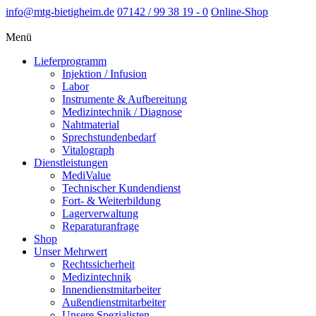
info@mtg-bietigheim.de
07142 / 99 38 19 - 0
Online-Shop
Menü
Lieferprogramm
Injektion / Infusion
Labor
Instrumente & Aufbereitung
Medizintechnik / Diagnose
Nahtmaterial
Sprechstundenbedarf
Vitalograph
Dienstleistungen
MediValue
Technischer Kundendienst
Fort- & Weiterbildung
Lagerverwaltung
Reparaturanfrage
Shop
Unser Mehrwert
Rechtssicherheit
Medizintechnik
Innendienstmitarbeiter
Außendienstmitarbeiter
Unsere Spezialisten