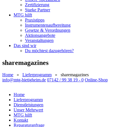
Zertifizierung
Starke Partner
MTG hilft
Praxistipps
Instrumentenaufbereitung
Gesetze & Verordnungen
Aktionsangebote
Veranstaltungen
Das sind wir
Du möchtest dazugehören?
sharemagazines
Home
»
Lieferprogramm
»
sharemagazines
info@mtg-bietigheim.de
07142 / 99 38 19 - 0
Online-Shop
Home
Lieferprogramm
Dienstleistungen
Unser Mehrwert
MTG hilft
Kontakt
Reparaturanfrage