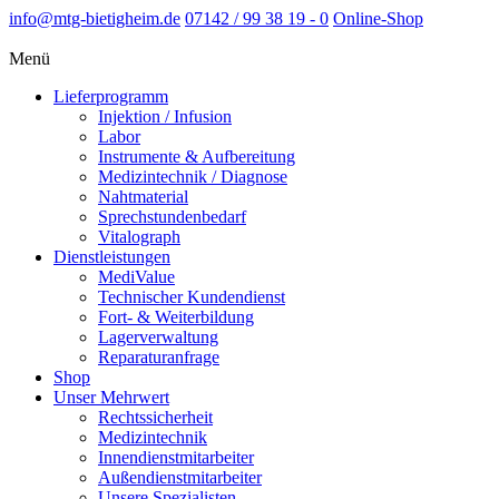
info@mtg-bietigheim.de
07142 / 99 38 19 - 0
Online-Shop
Menü
Lieferprogramm
Injektion / Infusion
Labor
Instrumente & Aufbereitung
Medizintechnik / Diagnose
Nahtmaterial
Sprechstundenbedarf
Vitalograph
Dienstleistungen
MediValue
Technischer Kundendienst
Fort- & Weiterbildung
Lagerverwaltung
Reparaturanfrage
Shop
Unser Mehrwert
Rechtssicherheit
Medizintechnik
Innendienstmitarbeiter
Außendienstmitarbeiter
Unsere Spezialisten