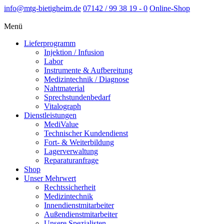
info@mtg-bietigheim.de
07142 / 99 38 19 - 0
Online-Shop
Menü
Lieferprogramm
Injektion / Infusion
Labor
Instrumente & Aufbereitung
Medizintechnik / Diagnose
Nahtmaterial
Sprechstundenbedarf
Vitalograph
Dienstleistungen
MediValue
Technischer Kundendienst
Fort- & Weiterbildung
Lagerverwaltung
Reparaturanfrage
Shop
Unser Mehrwert
Rechtssicherheit
Medizintechnik
Innendienstmitarbeiter
Außendienstmitarbeiter
Unsere Spezialisten