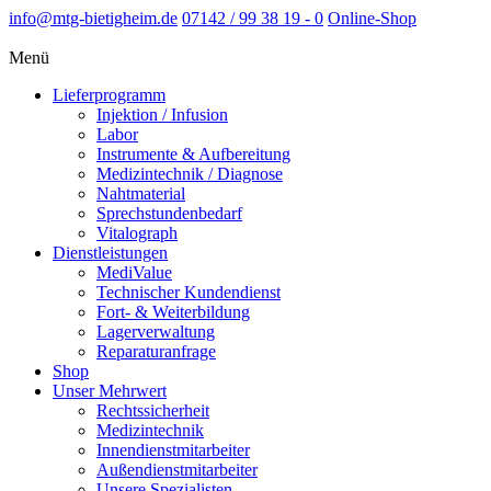
info@mtg-bietigheim.de
07142 / 99 38 19 - 0
Online-Shop
Menü
Lieferprogramm
Injektion / Infusion
Labor
Instrumente & Aufbereitung
Medizintechnik / Diagnose
Nahtmaterial
Sprechstundenbedarf
Vitalograph
Dienstleistungen
MediValue
Technischer Kundendienst
Fort- & Weiterbildung
Lagerverwaltung
Reparaturanfrage
Shop
Unser Mehrwert
Rechtssicherheit
Medizintechnik
Innendienstmitarbeiter
Außendienstmitarbeiter
Unsere Spezialisten