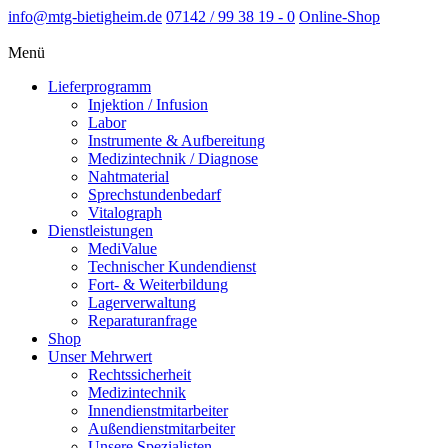
info@mtg-bietigheim.de
07142 / 99 38 19 - 0
Online-Shop
Menü
Lieferprogramm
Injektion / Infusion
Labor
Instrumente & Aufbereitung
Medizintechnik / Diagnose
Nahtmaterial
Sprechstundenbedarf
Vitalograph
Dienstleistungen
MediValue
Technischer Kundendienst
Fort- & Weiterbildung
Lagerverwaltung
Reparaturanfrage
Shop
Unser Mehrwert
Rechtssicherheit
Medizintechnik
Innendienstmitarbeiter
Außendienstmitarbeiter
Unsere Spezialisten