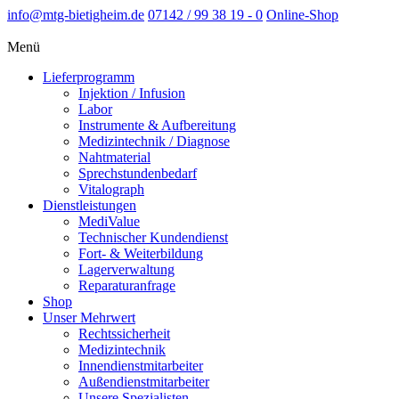
info@mtg-bietigheim.de
07142 / 99 38 19 - 0
Online-Shop
Menü
Lieferprogramm
Injektion / Infusion
Labor
Instrumente & Aufbereitung
Medizintechnik / Diagnose
Nahtmaterial
Sprechstundenbedarf
Vitalograph
Dienstleistungen
MediValue
Technischer Kundendienst
Fort- & Weiterbildung
Lagerverwaltung
Reparaturanfrage
Shop
Unser Mehrwert
Rechtssicherheit
Medizintechnik
Innendienstmitarbeiter
Außendienstmitarbeiter
Unsere Spezialisten