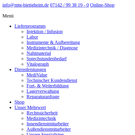
info@mtg-bietigheim.de
07142 / 99 38 19 - 0
Online-Shop
Menü
Lieferprogramm
Injektion / Infusion
Labor
Instrumente & Aufbereitung
Medizintechnik / Diagnose
Nahtmaterial
Sprechstundenbedarf
Vitalograph
Dienstleistungen
MediValue
Technischer Kundendienst
Fort- & Weiterbildung
Lagerverwaltung
Reparaturanfrage
Shop
Unser Mehrwert
Rechtssicherheit
Medizintechnik
Innendienstmitarbeiter
Außendienstmitarbeiter
Unsere Spezialisten