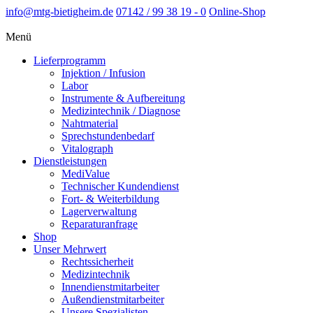
info@mtg-bietigheim.de
07142 / 99 38 19 - 0
Online-Shop
Menü
Lieferprogramm
Injektion / Infusion
Labor
Instrumente & Aufbereitung
Medizintechnik / Diagnose
Nahtmaterial
Sprechstundenbedarf
Vitalograph
Dienstleistungen
MediValue
Technischer Kundendienst
Fort- & Weiterbildung
Lagerverwaltung
Reparaturanfrage
Shop
Unser Mehrwert
Rechtssicherheit
Medizintechnik
Innendienstmitarbeiter
Außendienstmitarbeiter
Unsere Spezialisten